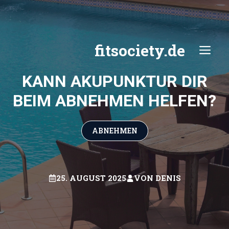
Zum
Inhalt
springen
fitsociety.de
ME
KANN AKUPUNKTUR DIR
BEIM ABNEHMEN HELFEN?
ABNEHMEN
25. AUGUST 2025
VON
DENIS