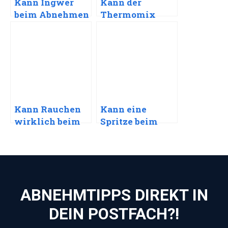
Kann Ingwer
Kann der
beim Abnehmen
Thermomix
helfen?
beim Abnehmen
helfen?
Kann Rauchen
Kann eine
wirklich beim
Spritze beim
Abnehmen
Abnehmen
helfen?
helfen?
ABNEHMTIPPS DIREKT IN
DEIN POSTFACH?!