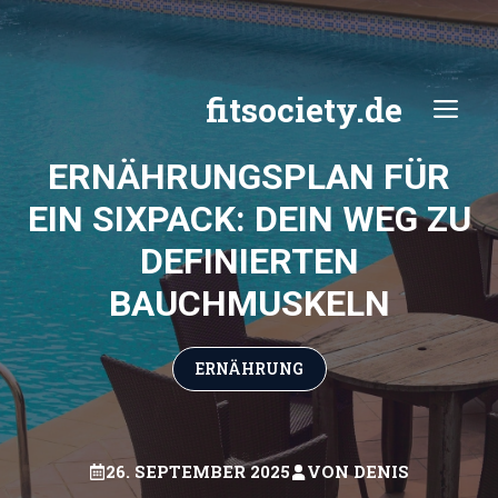
Zum
Inhalt
springen
fitsociety.de
ME
ERNÄHRUNGSPLAN FÜR
EIN SIXPACK: DEIN WEG ZU
DEFINIERTEN
BAUCHMUSKELN
ERNÄHRUNG
26. SEPTEMBER 2025
VON
DENIS