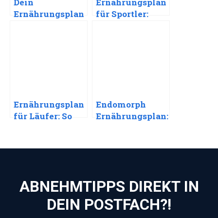
Dein
Ernährungsplan
Ernährungsplan
für Sportler:
nach einer
Dein Weg zu
Schlauchmagen
mehr Leistung
-OP: Dein Weg
zum
langfristigen
Erfolg
Ernährungsplan
Endomorph
für Läufer: So
Ernährungsplan:
erreichst du
Tipps für dein
dein nächstes
Ziel
Level
ABNEHMTIPPS DIREKT IN
DEIN POSTFACH?!