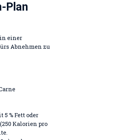
m-Plan
 in einer
v fürs Abnehmen zu
 Carne
 5 % Fett oder
 (250 Kalorien pro
te.