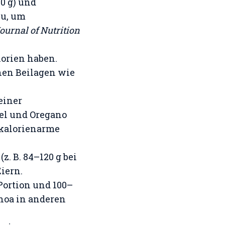
0 g) und
zu, um
ournal of Nutrition
lorien haben.
hen Beilagen wie
 einer
el und Oregano
 kalorienarme
z. B. 84–120 g bei
Eiern.
Portion und 100–
inoa in anderen