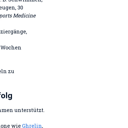
eugen, 30
ports Medicine
aziergänge,
2 Wochen
eln zu
folg
ehmen unterstützt.
mone wie
Ghrelin
,