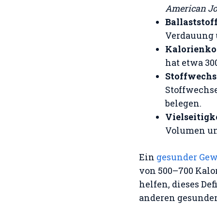
American Jou
Ballaststof
Verdauung u
Kalorienko
hat etwa 300
Stoffwechs
Stoffwechse
belegen.
Vielseitigk
Volumen un
Ein
gesunder Gew
von 500–700 Kalori
helfen, dieses De
anderen gesunde