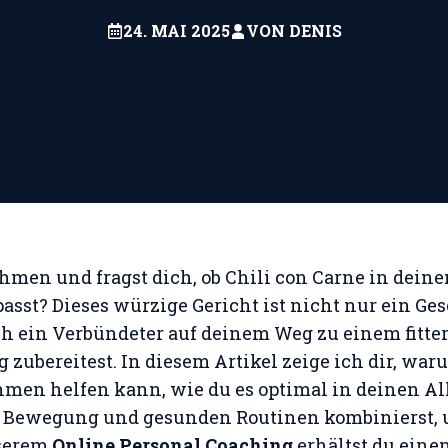
24. MAI 2025
VON
DENIS
men und fragst dich, ob Chili con Carne in deine
sst? Dieses würzige Gericht ist nicht nur ein Ge
 ein Verbündeter auf deinem Weg zu einem fitter
 zubereitest. In diesem Artikel zeige ich dir, war
en helfen kann, wie du es optimal in deinen Allt
t Bewegung und gesunden Routinen kombinierst, 
nserem
Online Personal Coaching
erhältst du eine