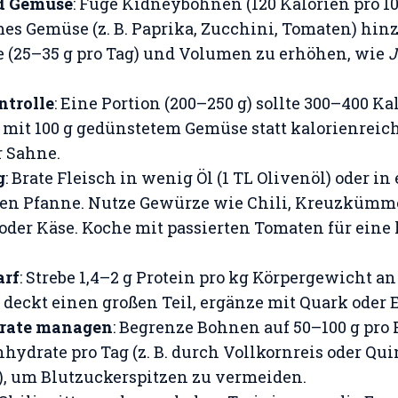
d Gemüse
: Füge Kidneybohnen (120 Kalorien pro 10
es Gemüse (z. B. Paprika, Zucchini, Tomaten) hin
fe (25–35 g pro Tag) und Volumen zu erhöhen, wie
J
ntrolle
: Eine Portion (200–250 g) sollte 300–400 Ka
mit 100 g gedünstetem Gemüse statt kalorienreic
 Sahne.
g
: Brate Fleisch in wenig Öl (1 TL Olivenöl) oder in
ten Pfanne. Nutze Gewürze wie Chili, Kreuzkümm
 oder Käse. Koche mit passierten Tomaten für eine
arf
: Strebe 1,4–2 g Protein pro kg Körpergewicht an (
i deckt einen großen Teil, ergänze mit Quark oder 
rate managen
: Begrenze Bohnen auf 50–100 g pro 
nhydrate pro Tag (z. B. durch Vollkornreis oder Qu
, um Blutzuckerspitzen zu vermeiden.