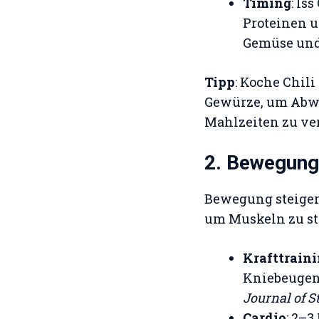
Timing
: Is
Proteinen u
Gemüse und
Tipp
: Koche Chili
Gewürze, um Abwec
Mahlzeiten zu ve
2. Bewegung
Bewegung steigert
um Muskeln zu stä
Krafttrain
Kniebeugen,
Journal of S
Cardio
: 2–