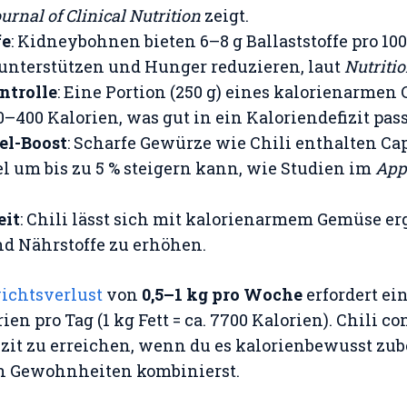
rnal of Clinical Nutrition
zeigt.
fe
: Kidneybohnen bieten 6–8 g Ballaststoffe pro 100 
nterstützen und Hunger reduzieren, laut
Nutriti
ntrolle
: Eine Portion (250 g) eines kalorienarmen 
–400 Kalorien, was gut in ein Kaloriendefizit pass
el-Boost
: Scharfe Gewürze wie Chili enthalten Cap
l um bis zu 5 % steigern kann, wie Studien im
App
eit
: Chili lässt sich mit kalorienarmem Gemüse e
d Nährstoffe zu erhöhen.
ichtsverlust
von
0,5–1 kg pro Woche
erfordert ei
en pro Tag (1 kg Fett = ca. 7700 Kalorien). Chili c
fizit zu erreichen, wenn du es kalorienbewusst zub
n Gewohnheiten kombinierst.