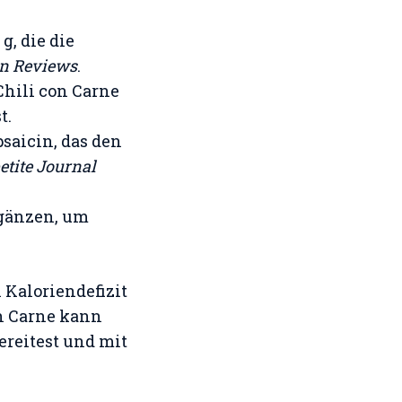
g, die die
on Reviews
.
Chili con Carne
t.
saicin, das den
etite Journal
rgänzen, um
n Kaloriendefizit
on Carne kann
ereitest und mit