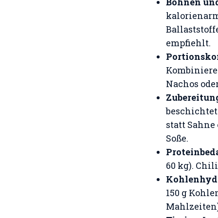
Bohnen un
kalorienarm
Ballaststof
empfiehlt.
Portionsko
Kombiniere 
Nachos oder
Zubereitun
beschichte
statt Sahne
Soße.
Proteinbed
60 kg). Chil
Kohlenhyd
150 g Kohle
Mahlzeiten)