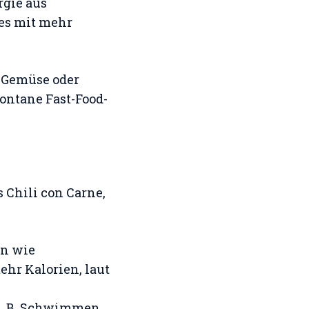
rgie aus
es mit mehr
e Gemüse oder
ontane Fast-Food-
 Chili con Carne,
en wie
hr Kalorien, laut
z. B. Schwimmen,