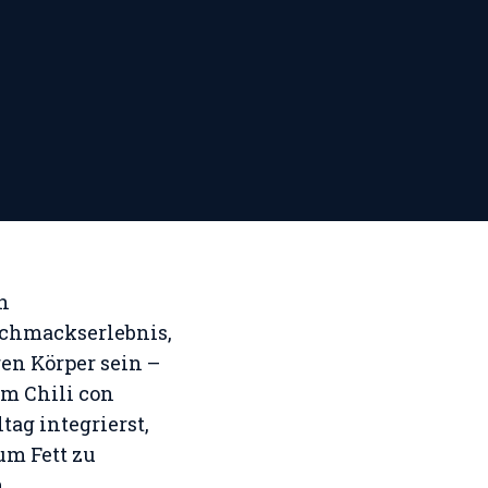
n
schmackserlebnis,
en Körper sein –
um Chili con
ag integrierst,
um Fett zu
n