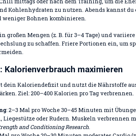
s Chili mittags oder nach dem Training, um die Ene
nd Kohlenhydraten zu nutzen. Abends kannst du 
 weniger Bohnen kombinieren.
 in großen Mengen (z. B. für 3–4 Tage) und variier
hslung zu schaffen. Friere Portionen ein, um sp
rmeiden.
: Kalorienverbrauch maximieren
 dein Kaloriendefizit und nutzt die Nährstoffe aus
rken. Ziel: 200–400 Kalorien pro Tag verbrennen.
ing
: 2–3 Mal pro Woche 30–45 Minuten mit Übung
 Liegestütze oder Rudern. Muskeln verbrennen me
trength and Conditioning Research
.
3 Mal pro Woche 20–30 Minuten moderates Cardio (