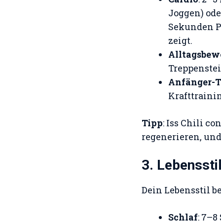
Joggen) ode
Sekunden P
zeigt.
Alltagsbe
Treppenstei
Anfänger-T
Krafttraini
Tipp
: Iss Chili 
regenerieren, und
3. Lebenssti
Dein Lebensstil b
Schlaf
: 7–