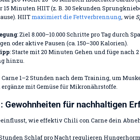
r 15 Minuten HIIT (z. B. 30 Sekunden Sprungknieb
ause). HIIT
maximiert die Fettverbrennung
, wie
S
wegung
: Ziel 8.000–10.000 Schritte pro Tag durch Sp
gen oder aktive Pausen (ca. 150–300 Kalorien).
ipp
: Starte mit 20 Minuten Gehen und füge nach 
ng hinzu.
con Carne 1–2 Stunden nach dem Training, um Musk
 ergänze mit Gemüse für Mikronährstoffe.
l: Gewohnheiten für nachhaltigen Er
eeinflusst, wie effektiv Chili con Carne dein Abn
8 Stunden Schlaf pro Nacht regulieren Hungerhor