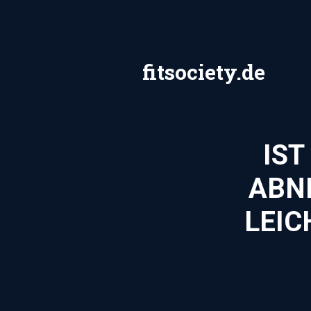
Zum
Inhalt
springen
fitsociety.de
IST
ABN
LEIC