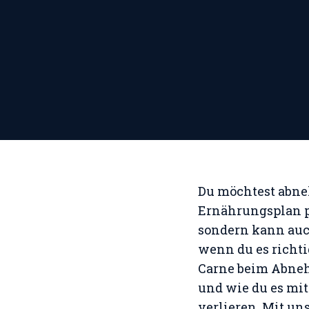
Du möchtest abneh
Ernährungsplan pa
sondern kann auch
wenn du es richtig
Carne beim Abnehm
und wie du es mi
verlieren. Mit u