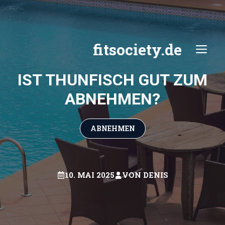
Zum
Inhalt
springen
fitsociety.de
ME
IST THUNFISCH GUT ZUM
ABNEHMEN?
ABNEHMEN
10. MAI 2025
VON
DENIS