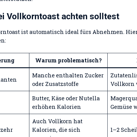
i Vollkorntoast achten solltest
orntoast ist automatisch ideal fürs Abnehmen. Hier
n:
erung
Warum problematisch?
Manche enthalten Zucker
Zutatenli
ianten
oder Zusatzstoffe
Vollkorn
Butter, Käse oder Nutella
Magerqua
erhöhen Kalorien
Gemüse 
Auch Vollkorn hat
rzehr
Kalorien, die sich
1–2 Schei