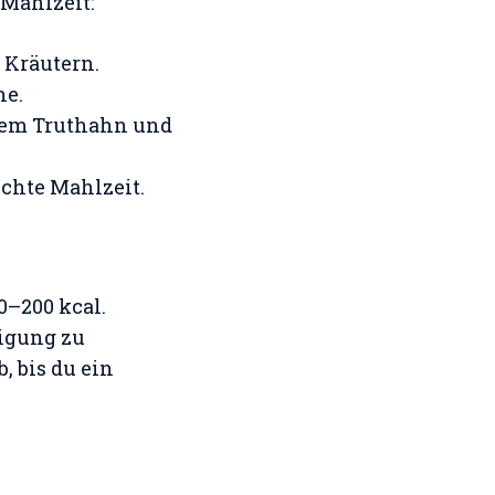
Mahlzeit:
 Kräutern.
ne.
erem Truthahn und
ichte Mahlzeit.
00–200 kcal.
tigung zu
, bis du ein