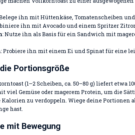
läge machen Vollkorntoast zu einer ausgewogenen 
 Belege ihn mit Hüttenkäse, Tomatenscheiben und
biniere ihn mit Avocado und einem Spritzer Zitro
n
: Nutze ihn als Basis für ein Sandwich mit mag
n
: Probiere ihn mit einem Ei und Spinat für eine le
 die Portionsgröße
orntoast (1–2 Scheiben, ca. 50–80 g) liefert etwa 1
it viel Gemüse oder magerem Protein, um die Sät
 Kalorien zu verdoppeln. Wiege deine Portionen ab
nge hast.
re mit Bewegung