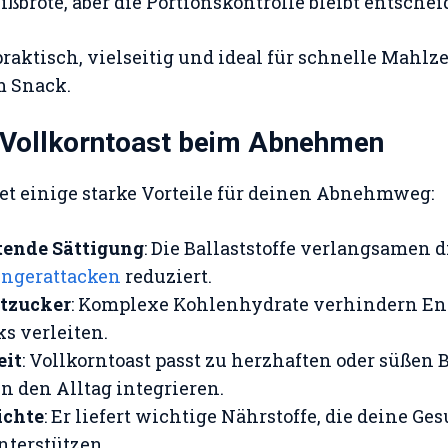
ißbrote, aber die Portionskontrolle bleibt entschei
 praktisch, vielseitig und ideal für schnelle Mahlz
m Snack.
n Vollkorntoast beim Abnehmen
tet einige starke Vorteile für deinen Abnehmweg:
ende Sättigung
: Die Ballaststoffe verlangsamen 
ngerattacken
reduziert.
utzucker
: Komplexe Kohlenhydrate verhindern En
ks verleiten.
eit
: Vollkorntoast passt zu herzhaften oder süßen 
in den Alltag integrieren.
ichte
: Er liefert wichtige Nährstoffe, die deine 
nterstützen.