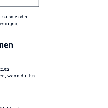
erzusatz oder
 wenigen,
inen
orien
fen, wenn du ihn