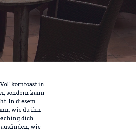
 Vollkorntoast in
er, sondern kann
ht. In diesem
ann, wie du ihn
oaching dich
rausfinden, wie