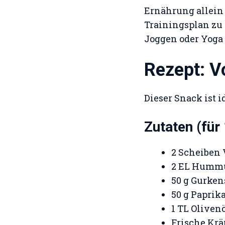
Ernährung allein 
Trainingsplan zu 
Joggen oder Yoga
Rezept: 
Dieser Snack ist 
Zutaten (für
2 Scheiben V
2 EL Hummu
50 g Gurke
50 g Paprika
1 TL Oliven
Frische Kräut