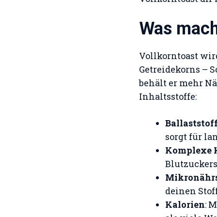
Was macht
Vollkorntoast wir
Getreidekorns – S
behält er mehr Nä
Inhaltsstoffe:
Ballaststof
sorgt für l
Komplexe 
Blutzucker
Mikronährs
deinen Stof
Kalorien
: 