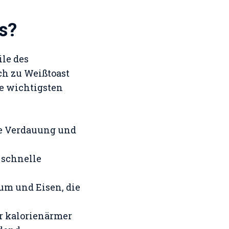
s?
ile des
ch zu Weißtoast
ie wichtigsten
die Verdauung und
e schnelle
um und Eisen, die
 er kalorienärmer