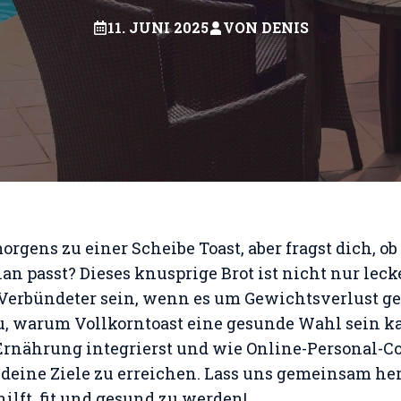
11. JUNI 2025
VON
DENIS
orgens zu einer Scheibe Toast, aber fragst dich, ob
 passt? Dieses knusprige Brot ist nicht nur leck
Verbündeter sein, wenn es um Gewichtsverlust ge
du, warum Vollkorntoast eine gesunde Wahl sein k
 Ernährung integrierst und wie Online-Personal-C
, deine Ziele zu erreichen. Lass uns gemeinsam he
hilft, fit und gesund zu werden!