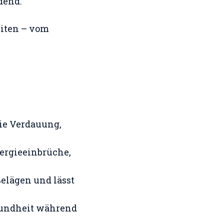
dend.
eiten – vom
die Verdauung,
ergieeinbrüche,
Belägen und lässt
Gesundheit während