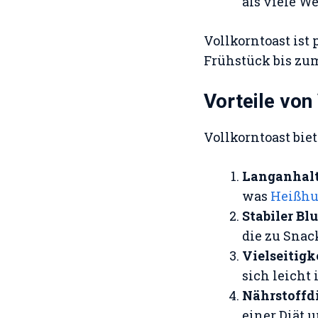
als viele We
Vollkorntoast ist
Frühstück bis zu
Vorteile vo
Vollkorntoast bie
Langanhalt
was
Heißhu
Stabiler Bl
die zu Snac
Vielseitigk
sich leicht 
Nährstoffd
einer Diät u