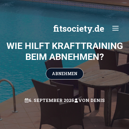
Zum
Inhalt
springen
fitsociety.de
ME
WIE HILFT KRAFTTRAINING
BEIM ABNEHMEN?
ABNEHMEN
6. SEPTEMBER 2025
VON
DENIS