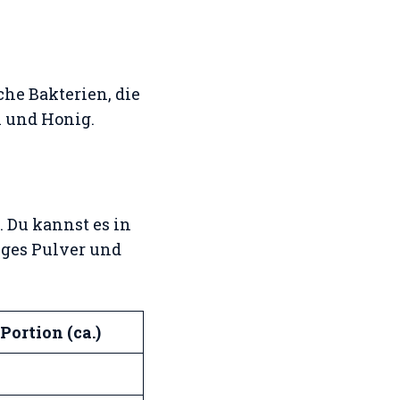
che Bakterien, die
 und Honig.
. Du kannst es in
ges Pulver und
Portion (ca.)