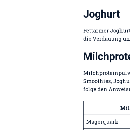
Joghurt
Fettarmer Joghurt 
die Verdauung un
Milchprot
Milchproteinpulve
Smoothies, Joghu
folge den Anweis
Mil
Magerquark