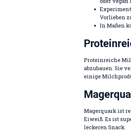
oder vegan l
Experiment
Vorlieben z
In Maßen ko
Proteinre
Proteinreiche Mil
abzubauen. Sie ve
einige Milchproduk
Magerqua
Magerquark ist re
Eiweiß. Es ist su
leckeren Snack.