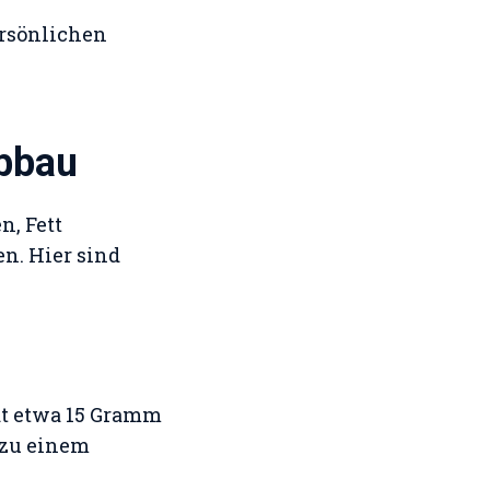
ersönlichen
abbau
n, Fett
n. Hier sind
hat etwa 15 Gramm
s zu einem