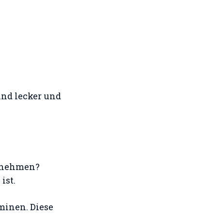
ind lecker und
Abnehmen?
ist.
minen. Diese