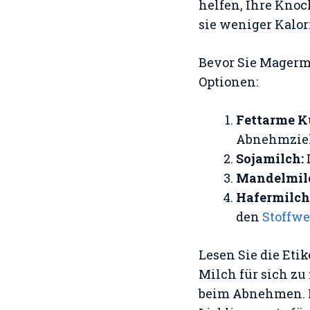
helfen, Ihre Kno
sie weniger Kalor
Bevor Sie Magermi
Optionen:
Fettarme K
Abnehmziel
Sojamilch:
D
Mandelmil
Hafermilch
den
Stoffwe
Lesen Sie die Eti
Milch für sich zu
beim Abnehmen. Pr