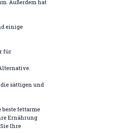
um. Außerdem hat
nd einige
r für
Alternative.
 die sättigen und
 beste fettarme
Ihre Ernährung
Sie Ihre