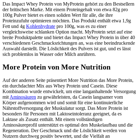
Das Impact Whey Protein von MyProtein gehört zu den Bestsellern
der britischen Marke. Mit einem Proteingehalt von etwa 82g pro
100g Pulver bietet es einen soliden Wert für alle, die ihre
Proteinzufuhr optimieren möchten. Das Produkt enthält etwa 1,9g
Fett und 4g
Kohlenhydrate
pro 100g, was es zu einer
vergleichsweise schlanken Option macht. MyProtein setzt auf eine
breite Produktpalette und bietet das Impact Whey Protein in über 40
verschiedenen Geschmacksrichtungen an, was eine beeindruckende
Auswahl darstellt. Die Löslichkeit des Pulvers ist gut, und es lässt
sich problemlos in Wasser oder Milch anrühren.
More Protein von More Nutrition
Auf der anderen Seite präsentiert More Nutrition das More Protein,
ein durchdachter Mix aus Whey Protein und Casein. Diese
Kombination wurde entwickelt, um eine langanhaltende Versorgung
mit
Aminosäuren
zu gewährleisten, da Casein langsamer vom
Körper aufgenommen wird und somit für eine kontinuierliche
Nährstoffversorgung der Muskulatur sorgt. Das More Protein ist
besonders für Personen mit Laktoseintoleranz geeignet, da es
Laktase als Zusatz enthält. Mit einem vollständigen
Aminosäureprofil unterstützt es optimal den Muskelaufbau und die
Regeneration. Der Geschmack und die Löslichkeit werden von
Nutzern durchweg positiv bewertet, und die Vielfalt an