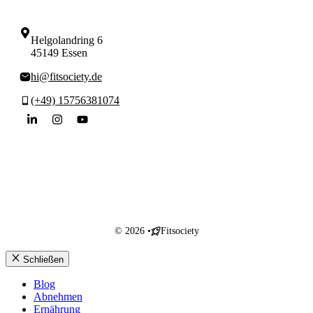
Helgolandring 6
45149 Essen
hi@fitsociety.de
(+49) 15756381074
© 2026 •
Fitsociety
Schließen
Blog
Abnehmen
Ernährung