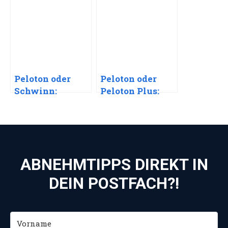
Bike passt zu
dir?
dir?
Peloton oder
Peloton oder
Schwinn:
Peloton Plus:
Welches Indoor-
Welches Indoor-
Bike passt zu
Bike ist das
dir?
richtige für
dich?
ABNEHMTIPPS DIREKT IN
DEIN POSTFACH?!