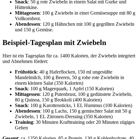
Snack
: 50 g rote Zwiebeln in einem Salat mit Gurke und
Hüttenkäse.
Mittagessen
: 100 g Zwiebeln in einer Gemüsesuppe mit 80 g
Vollkornbrot.
Abendessen
: 120 g Hähnchen mit 100 g gegrillten Zwiebeln
und 150 g Gemüse.
Beispiel-Tagesplan mit Zwiebeln
Hier ist ein Tagesplan für ca. 1400 Kalorien, der Zwiebeln integriert
und Abnehmen fördert:
Frühstück
: 40 g Haferflocken, 150 ml ungesüßte
Mandelmilch, 100 g Beeren, 50 g rohe rote Zwiebeln in
einem kleinen Salat (350 Kalorien)
Snack
: 100 g Magerquark, 1 Apfel (150 Kalorien)
Mittagessen
: 120 g Putenbrust, 100 g gedünstete Zwiebeln,
80 g Quinoa, 150 g Brokkoli (400 Kalorien)
Snack
: 100 g Karottensticks, 1 EL Hummus (100 Kalorien)
Abendessen
: 100 g Lachs, 150 g gemischter Salat mit 50 g
Zwiebeln, 1 EL Zitronen-Dressing (350 Kalorien)
Training
: 30 Minuten Krafttraining oder 20 Minuten zügiges
Gehen
Gesamt
: ca. 1350 Kalorien, 85 g Protein, 130 g Kohlenhydrate, 40