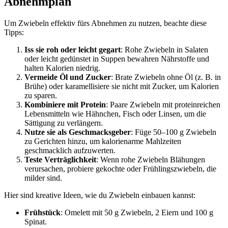
Abnehmplan
Um Zwiebeln effektiv fürs Abnehmen zu nutzen, beachte diese
Tipps:
Iss sie roh oder leicht gegart
: Rohe Zwiebeln in Salaten
oder leicht gedünstet in Suppen bewahren Nährstoffe und
halten Kalorien niedrig.
Vermeide Öl und Zucker
: Brate Zwiebeln ohne Öl (z. B. in
Brühe) oder karamellisiere sie nicht mit Zucker, um Kalorien
zu sparen.
Kombiniere mit Protein
: Paare Zwiebeln mit proteinreichen
Lebensmitteln wie Hähnchen, Fisch oder Linsen, um die
Sättigung zu verlängern.
Nutze sie als Geschmacksgeber
: Füge 50–100 g Zwiebeln
zu Gerichten hinzu, um kalorienarme Mahlzeiten
geschmacklich aufzuwerten.
Teste Verträglichkeit
: Wenn rohe Zwiebeln Blähungen
verursachen, probiere gekochte oder Frühlingszwiebeln, die
milder sind.
Hier sind kreative Ideen, wie du Zwiebeln einbauen kannst:
Frühstück
: Omelett mit 50 g Zwiebeln, 2 Eiern und 100 g
Spinat.