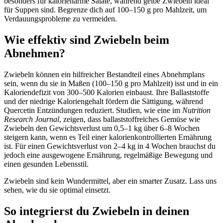
besonders für kalorienarme Salate, während gelbe Zwiebeln ideal
für Suppen sind. Begrenze dich auf 100–150 g pro Mahlzeit, um
Verdauungsprobleme zu vermeiden.
Wie effektiv sind Zwiebeln beim
Abnehmen?
Zwiebeln können ein hilfreicher Bestandteil eines Abnehmplans
sein, wenn du sie in Maßen (100–150 g pro Mahlzeit) isst und in ein
Kaloriendefizit von 300–500 Kalorien einbaust. Ihre Ballaststoffe
und der niedrige Kaloriengehalt fördern die Sättigung, während
Quercetin Entzündungen reduziert. Studien, wie eine im
Nutrition
Research Journal
, zeigen, dass ballaststoffreiches Gemüse wie
Zwiebeln den Gewichtsverlust um 0,5–1 kg über 6–8 Wochen
steigern kann, wenn es Teil einer kalorienkontrollierten Ernährung
ist. Für einen Gewichtsverlust von 2–4 kg in 4 Wochen brauchst du
jedoch eine ausgewogene Ernährung, regelmäßige Bewegung und
einen gesunden Lebensstil.
Zwiebeln sind kein Wundermittel, aber ein smarter Zusatz. Lass uns
sehen, wie du sie optimal einsetzt.
So integrierst du Zwiebeln in deinen