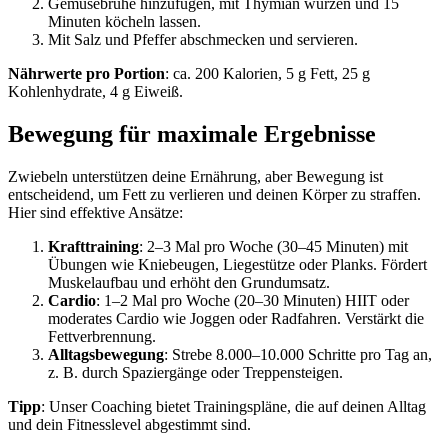
Gemüsebrühe hinzufügen, mit Thymian würzen und 15
Minuten köcheln lassen.
Mit Salz und Pfeffer abschmecken und servieren.
Nährwerte pro Portion
: ca. 200 Kalorien, 5 g Fett, 25 g
Kohlenhydrate, 4 g Eiweiß.
Bewegung für maximale Ergebnisse
Zwiebeln unterstützen deine Ernährung, aber Bewegung ist
entscheidend, um Fett zu verlieren und deinen Körper zu straffen.
Hier sind effektive Ansätze:
Krafttraining
: 2–3 Mal pro Woche (30–45 Minuten) mit
Übungen wie Kniebeugen, Liegestütze oder Planks. Fördert
Muskelaufbau und erhöht den Grundumsatz.
Cardio
: 1–2 Mal pro Woche (20–30 Minuten) HIIT oder
moderates Cardio wie Joggen oder Radfahren. Verstärkt die
Fettverbrennung.
Alltagsbewegung
: Strebe 8.000–10.000 Schritte pro Tag an,
z. B. durch Spaziergänge oder Treppensteigen.
Tipp
: Unser Coaching bietet Trainingspläne, die auf deinen Alltag
und dein Fitnesslevel abgestimmt sind.