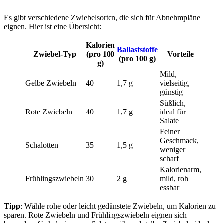
Es gibt verschiedene Zwiebelsorten, die sich für Abnehmpläne
eignen. Hier ist eine Übersicht:
Kalorien
Ballaststoffe
Zwiebel-Typ
(pro 100
Vorteile
(pro 100 g)
g)
Mild,
Gelbe Zwiebeln
40
1,7 g
vielseitig,
günstig
Süßlich,
Rote Zwiebeln
40
1,7 g
ideal für
Salate
Feiner
Geschmack,
Schalotten
35
1,5 g
weniger
scharf
Kalorienarm,
Frühlingszwiebeln
30
2 g
mild, roh
essbar
Tipp
: Wähle rohe oder leicht gedünstete Zwiebeln, um Kalorien zu
sparen. Rote Zwiebeln und Frühlingszwiebeln eignen sich