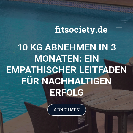
Zum
Inhalt
springen
fitsociety.de
ME
10 KG ABNEHMEN IN 3
MONATEN: EIN
EMPATHISCHER LEITFADEN
FÜR NACHHALTIGEN
ERFOLG
ABNEHMEN