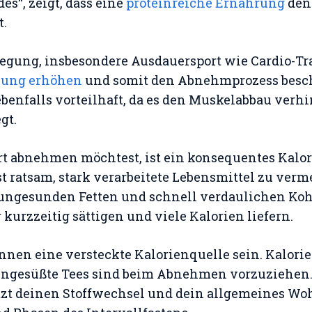
es“, zeigt, dass eine
proteinreiche Ernährung
den
t.
gung, insbesondere Ausdauersport wie Cardio-Tra
nung erhöhen
und somit den Abnehmprozess besc
 ebenfalls vorteilhaft, da es den Muskelabbau verh
gt.
rt abnehmen möchtest, ist ein konsequentes Kalor
st ratsam, stark verarbeitete Lebensmittel zu verme
ngesunden Fetten und schnell verdaulichen Ko
 kurzzeitig sättigen und viele Kalorien liefern.
nen eine versteckte Kalorienquelle sein. Kalori
ungesüßte Tees sind beim Abnehmen vorzuziehen
tzt deinen Stoffwechsel und dein allgemeines Wo