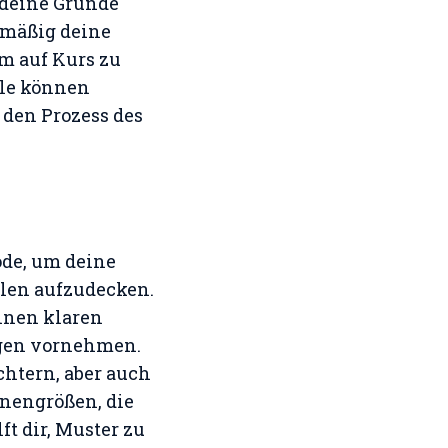
 deine Gründe
lmäßig deine
um auf Kurs zu
ele können
 den Prozess des
ode, um deine
len aufzudecken.
einen klaren
ngen vornehmen.
chtern, aber auch
onengrößen, die
ft dir, Muster zu