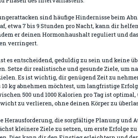
 Phasen des Intervallfastens.
ungerattacken sind häufige Hindernisse beim Ab
f, etwa 7 bis 9 Stunden pro Nacht, kann dir helfe
ndem er deinen Hormonhaushalt reguliert und da
n verringert.
t es entscheidend, geduldig zu sein und keine üb
en. Setze dir realistische und gesunde Ziele, um n
rzielen. Es ist wichtig, dir genügend Zeit zu nehm
10 kg abnehmen möchtest, um langfristige Erfolg
wischen 500 und 1000 Kalorien pro Tag ist optimal,
wicht zu verlieren, ohne deinen Körper zu überla
 Herausforderung, die sorgfältige Planung und Au
ächst kleinere Ziele zu setzen, um erste Erfolge z
ben. Dies kann dir den Einstieg erleichtern und d