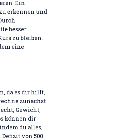
eren. Ein
 zu erkennen und
 Durch
tte besser
rs zu bleiben.
dem eine
 da es dir hilft,
erechne zunächst
lecht, Gewicht,
s können dir
indem du alles,
 Defizit von 500