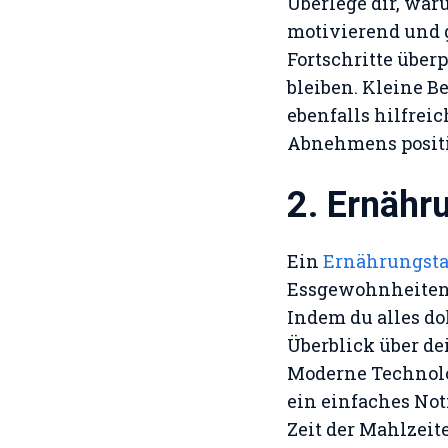
Überlege dir, war
motivierend und 
Fortschritte über
bleiben. Kleine 
ebenfalls hilfrei
Abnehmens positi
2. Ernähr
Ein
Ernährungst
Essgewohnheiten 
Indem du alles do
Überblick über d
Moderne Technolog
ein einfaches Not
Zeit der Mahlzeit