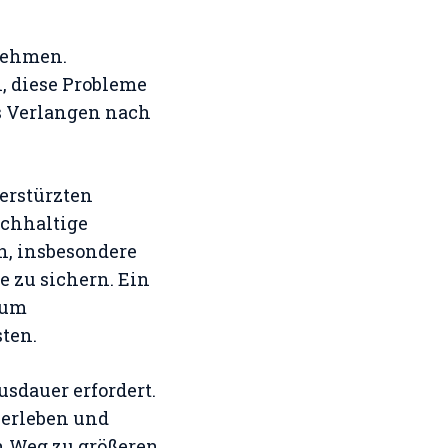
nehmen.
n, diese Probleme
s Verlangen nach
erstürzten
achhaltige
en, insbesondere
e zu sichern. Ein
 um
sten.
sdauer erfordert.
u erleben und
en Weg zu größeren