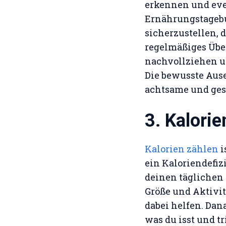
erkennen und eve
Ernährungstagebu
sicherzustellen, 
regelmäßiges Über
nachvollziehen u
Die bewusste Aus
achtsame und ges
3. Kalorie
Kalorien zählen
i
ein Kaloriendefiz
deinen täglichen 
Größe und Aktivi
dabei helfen. Dan
was du isst und tr