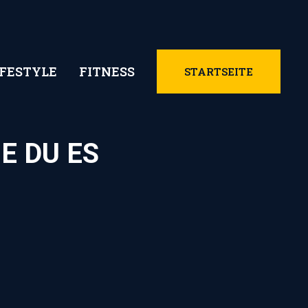
IFESTYLE
FITNESS
STARTSEITE
E DU ES