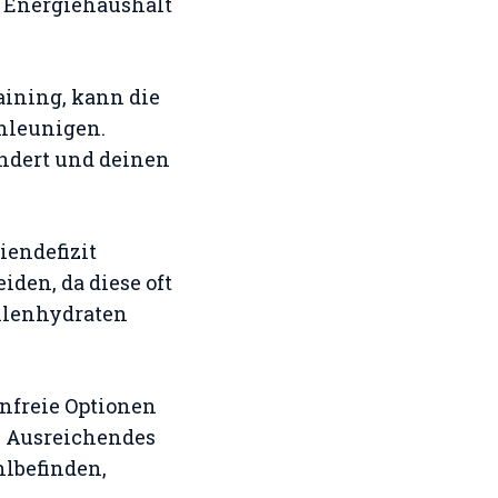
 Energiehaushalt
ining, kann die
hleunigen.
indert und deinen
iendefizit
iden, da diese oft
hlenhydraten
enfreie Optionen
. Ausreichendes
hlbefinden,