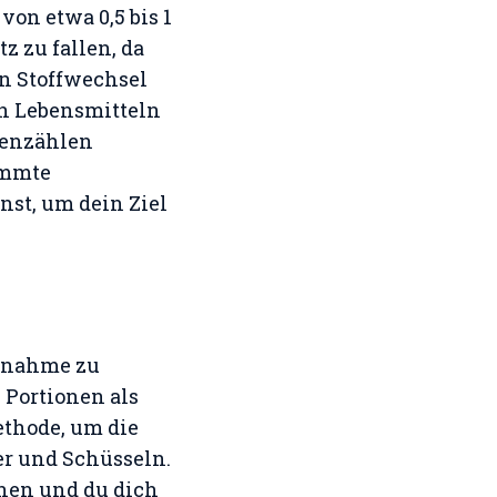
on etwa 0,5 bis 1
z zu fallen, da
n Stoffwechsel
en Lebensmitteln
ienzählen
immte
nst, um dein Ziel
ufnahme zu
 Portionen als
ethode, um die
er und Schüsseln.
inen und du dich