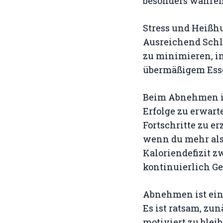
besonders während
Stress und Heißh
Ausreichend Schla
zu minimieren, i
übermäßigem Esse
Beim Abnehmen is
Erfolge zu erwart
Fortschritte zu e
wenn du mehr als 
Kaloriendefizit z
kontinuierlich Ge
Abnehmen ist eine
Es ist ratsam, zun
motiviert zu blei