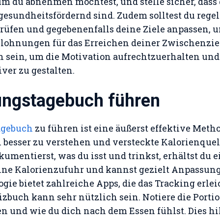
um du abnehmen möchtest, und stelle sicher, dass
gesundheitsfördernd sind. Zudem solltest du rege
prüfen und gegebenenfalls deine Ziele anpassen, 
Belohnungen für das Erreichen deiner Zwischenzi
ch sein, um die Motivation aufrechtzuerhalten und
ver zu gestalten.
ungstagebuch führen
agebuch
zu führen ist eine äußerst effektive Meth
besser zu verstehen und versteckte Kalorienquel
kumentierst, was du isst und trinkst, erhältst du 
eine Kalorienzufuhr und kannst gezielt Anpassu
ie bietet zahlreiche Apps, die das Tracking erlei
izbuch kann sehr nützlich sein. Notiere die Porti
en und wie du dich nach dem Essen fühlst. Dies hil