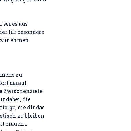
sei es aus
der für besondere
 abzunehmen.
ehmens zu
fort darauf
are Zwischenziele
r dabei, die
olge, die dir das
stisch zu bleiben
it braucht.