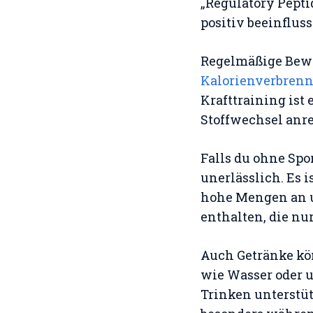
„Regulatory Peptid
positiv beeinfluss
Regelmäßige Bewe
Kalorienverbren
Krafttraining ist
Stoffwechsel anre
Falls du ohne Spo
unerlässlich. Es i
hohe Mengen an u
enthalten, die nur
Auch Getränke kön
wie Wasser oder 
Trinken unterstü