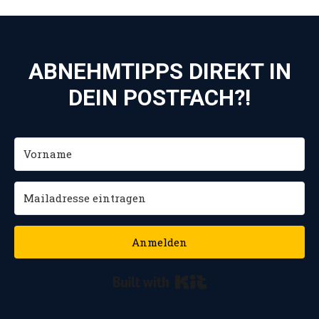
einem
Weg zu
stärkeren,
Gewichtsverlust
glücklicheren
und
Ich
Wohlbefinden
ABNEHMTIPPS DIREKT IN
DEIN POSTFACH?!
Anmelden
Built with Kit