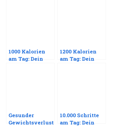
1000 Kalorien
1200 Kalorien
am Tag: Dein
am Tag: Dein
Weg zu
Weg zu
effektivem und
nachhaltigem
gesundem
Gewichtsverlust
Gewichtsverlust
und mehr
Lebensqualität
Gesunder
10.000 Schritte
Gewichtsverlust
am Tag: Dein
: Dein Weg zu
nachhaltiger