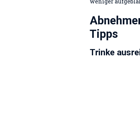
weniger aufgebläh
Abnehmen 
Tipps
Trinke ausr