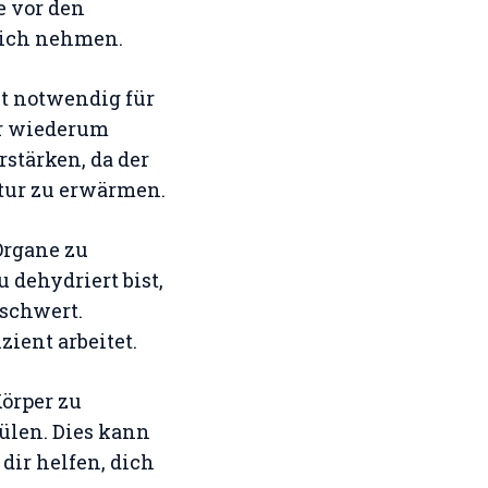
e vor den
sich nehmen.
st notwendig für
er wiederum
rstärken, da der
tur zu erwärmen.
Organe zu
 dehydriert bist,
schwert.
zient arbeitet.
örper zu
ülen. Dies kann
dir helfen, dich