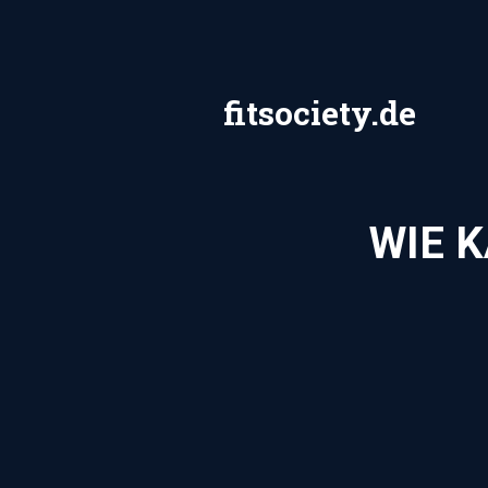
Zum
Inhalt
springen
fitsociety.de
WIE 