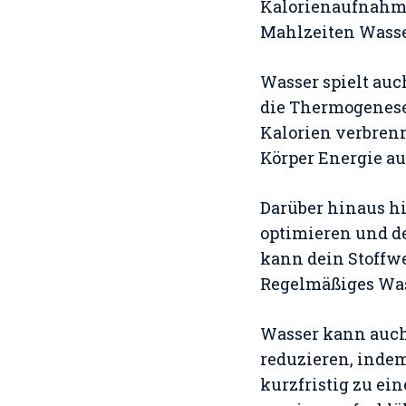
Kalorienaufnahme 
Mahlzeiten Wasse
Wasser spielt auc
die Thermogenese
Kalorien verbrenn
Körper Energie a
Darüber hinaus hi
optimieren und de
kann dein Stoffw
Regelmäßiges Wass
Wasser kann auch
reduzieren, indem
kurzfristig zu ei