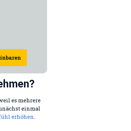
einbaren
nehmen?
weil es mehrere
Zunächst einmal
fühl erhöhen
.