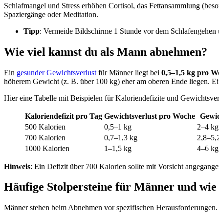
Schlafmangel und Stress erhöhen Cortisol, das Fettansammlung (beson
Spaziergänge oder Meditation.
Tipp
: Vermeide Bildschirme 1 Stunde vor dem Schlafengehen 
Wie viel kannst du als Mann abnehmen?
Ein
gesunder Gewichtsverlust
für Männer liegt bei
0,5–1,5 kg pro W
höherem Gewicht (z. B. über 100 kg) eher am oberen Ende liegen. Ein
Hier eine Tabelle mit Beispielen für Kaloriendefizite und Gewichtsver
Kaloriendefizit pro Tag
Gewichtsverlust pro Woche
Gewic
500 Kalorien
0,5–1 kg
2–4 kg
700 Kalorien
0,7–1,3 kg
2,8–5,
1000 Kalorien
1–1,5 kg
4–6 kg
Hinweis
: Ein Defizit über 700 Kalorien sollte mit Vorsicht angega
Häufige Stolpersteine für Männer und wie 
Männer stehen beim Abnehmen vor spezifischen Herausforderungen. 