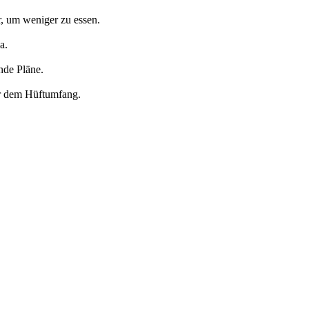
r, um weniger zu essen.
a.
nde Pläne.
der dem Hüftumfang.