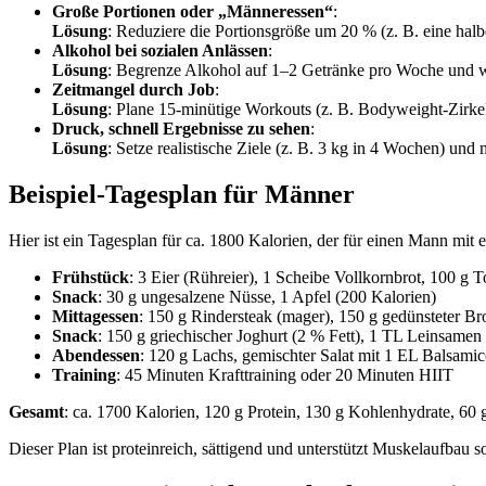
Große Portionen oder „Männeressen“
:
Lösung
: Reduziere die Portionsgröße um 20 % (z. B. eine ha
Alkohol bei sozialen Anlässen
:
Lösung
: Begrenze Alkohol auf 1–2 Getränke pro Woche und 
Zeitmangel durch Job
:
Lösung
: Plane 15-minütige Workouts (z. B. Bodyweight-Zirkel
Druck, schnell Ergebnisse zu sehen
:
Lösung
: Setze realistische Ziele (z. B. 3 kg in 4 Wochen) un
Beispiel-Tagesplan für Männer
Hier ist ein Tagesplan für ca. 1800 Kalorien, der für einen Mann mit
Frühstück
: 3 Eier (Rühreier), 1 Scheibe Vollkornbrot, 100 g
Snack
: 30 g ungesalzene Nüsse, 1 Apfel (200 Kalorien)
Mittagessen
: 150 g Rindersteak (mager), 150 g gedünsteter Br
Snack
: 150 g griechischer Joghurt (2 % Fett), 1 TL Leinsamen
Abendessen
: 120 g Lachs, gemischter Salat mit 1 EL Balsami
Training
: 45 Minuten Krafttraining oder 20 Minuten HIIT
Gesamt
: ca. 1700 Kalorien, 120 g Protein, 130 g Kohlenhydrate, 60 g
Dieser Plan ist proteinreich, sättigend und unterstützt Muskelaufbau s