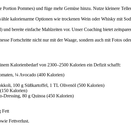
lbe Portion Pommes) und füge mehr Gemüse hinzu. Nutze kleinere Telle
wähle kalorienarme Optionen wie trockenen Wein oder Whisky mit Sod
) und bereite einfache Mahlzeiten vor. Unser Coaching bietet zeitspare
d messe Fortschritte nicht nur mit der Waage, sondern auch mit Fotos o
 einem Kalorienbedarf von 2300–2500 Kalorien ein Defizit schafft:
 Tomaten, ¼ Avocado (400 Kalorien)
okkoli, 100 g Süßkartoffel, 1 TL Olivenöl (500 Kalorien)
 (150 Kalorien)
co-Dressing, 80 g Quinoa (450 Kalorien)
 Fett
owie Fettverlust.