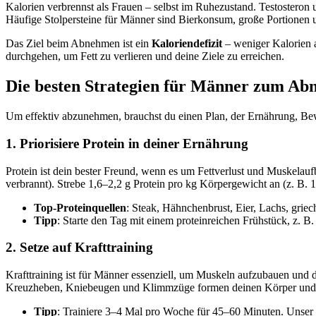
Kalorien verbrennst als Frauen – selbst im Ruhezustand. Testosteron
Häufige Stolpersteine für Männer sind Bierkonsum, große Portionen 
Das Ziel beim Abnehmen ist ein
Kaloriendefizit
– weniger Kalorien a
durchgehen, um Fett zu verlieren und deine Ziele zu erreichen.
Die besten Strategien für Männer zum A
Um effektiv abzunehmen, brauchst du einen Plan, der Ernährung, Bewe
1. Priorisiere Protein in deiner Ernährung
Protein ist dein bester Freund, wenn es um Fettverlust und Muskelau
verbrannt). Strebe 1,6–2,2 g Protein pro kg Körpergewicht an (z. B.
Top-Proteinquellen
: Steak, Hähnchenbrust, Eier, Lachs, griec
Tipp
: Starte den Tag mit einem proteinreichen Frühstück, z. B
2. Setze auf Krafttraining
Krafttraining ist für Männer essenziell, um Muskeln aufzubauen und
Kreuzheben, Kniebeugen und Klimmzüge formen deinen Körper und 
Tipp
: Trainiere 3–4 Mal pro Woche für 45–60 Minuten. Unser Co