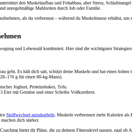
 unterstützt den Muskelaufbau und Fettabbau, aber Stress, Schlafmang
und unregelmäßige Mahlzeiten durch Job oder Familie.
ufnehmen, als du verbrennst – während du Muskelmasse erhältst, um st
bnehmen
gung und Lebensstil kombiniert. Hier sind die wichtigsten Strategien, 
fbau geht. Es hält dich satt, schützt deine Muskeln und hat einen hohe
 128–176 g für einen 80-kg-Mann).
hischer Joghurt, Proteinshakes, Tofu.
. 3 Eier mit Gemüse und einer Scheibe Vollkornbrot.
 den
Stoffwechsel anzukurbeln
. Muskeln verbrennen mehr Kalorien als 
machen dich stärker.
aching bietet dir Pläne, die zu deinem Fitnesslevel passen, egal ob A