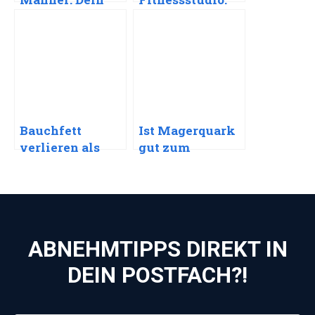
Weg zu einem
Dein Weg zu
fitteren Körper
einem fitteren
Körper
Bauchfett
Ist Magerquark
verlieren als
gut zum
Mann: Dein Weg
Abnehmen?
zu einem
Dein Weg zu
fitteren Körper
einem
leichteren und
fitteren Ich
ABNEHMTIPPS DIREKT IN
DEIN POSTFACH?!