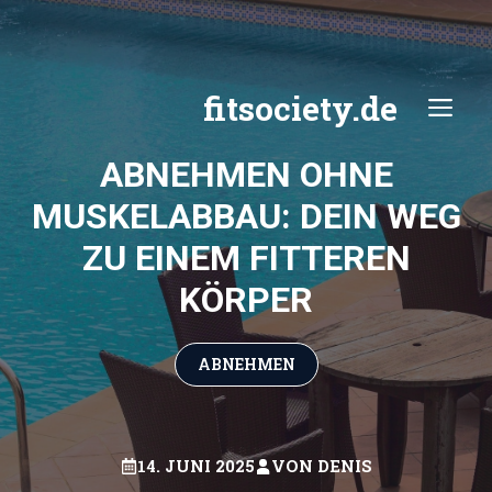
Zum
Inhalt
springen
fitsociety.de
ME
ABNEHMEN OHNE
MUSKELABBAU: DEIN WEG
ZU EINEM FITTEREN
KÖRPER
ABNEHMEN
14. JUNI 2025
VON
DENIS