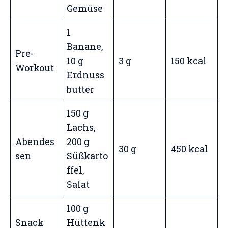
Gemüse
1
Banane,
Pre-
10 g
3 g
150 kcal
Workout
Erdnuss
butter
150 g
Lachs,
Abendes
200 g
30 g
450 kcal
sen
Süßkarto
ffel,
Salat
100 g
Snack
Hüttenk