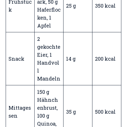
Frühstüc
ark, 50 g
25 g
350 kcal
k
Haferfloc
ken, 1
Apfel
2
gekochte
Eier, 1
Snack
14 g
200 kcal
Handvol
l
Mandeln
150 g
Hähnch
Mittages
enbrust,
35 g
500 kcal
sen
100 g
Quinoa,