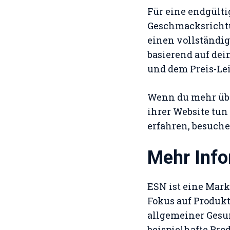
Für eine endgült
Geschmacksrichtu
einen vollständig
basierend auf de
und dem Preis-Le
Wenn du mehr übe
ihrer Website tun 
erfahren, besuche 
Mehr Info
ESN ist eine Mark
Fokus auf Produk
allgemeiner Gesun
beispielhafte Prod