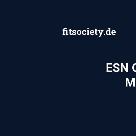
Zum
Inhalt
springen
fitsociety.de
ESN 
M