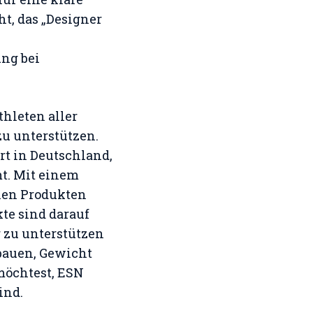
t, das „Designer
ung bei
thleten aller
u unterstützen.
rt in Deutschland,
t. Mit einem
anen Produkten
kte sind darauf
r zu unterstützen
fbauen, Gewicht
möchtest, ESN
ind.