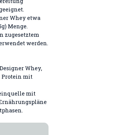
bereitung
geeignet​
​.
igner Whey etwa
,5g) Menge​
​.
on zugesetztem
verwendet werden​
​.
 Designer Whey,
n Protein mit
einquelle mit
r Ernährungspläne
ätphasen.