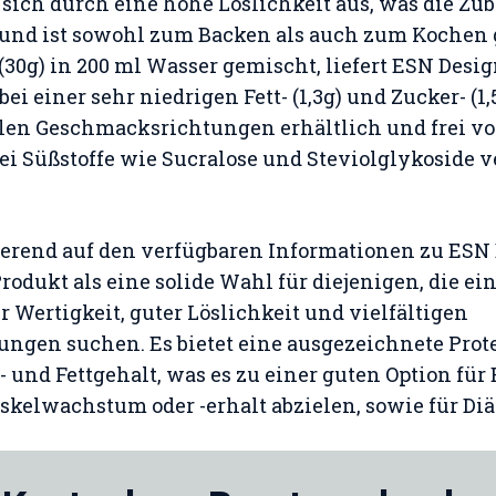
 sich durch eine hohe Löslichkeit aus, was die Zu
, und ist sowohl zum Backen als auch zum Kochen 
 (30g) in 200 ml Wasser gemischt, liefert ESN Des
bei einer sehr niedrigen Fett- (1,3g) und Zucker- (1
ielen Geschmacksrichtungen erhältlich und frei v
ei Süßstoffe wie Sucralose und Steviolglykoside 
sierend auf den verfügbaren Informationen zu ESN
rodukt als eine solide Wahl für diejenigen, die ei
r Wertigkeit, guter Löslichkeit und vielfältigen
ngen suchen. Es bietet eine ausgezeichnete Prot
 und Fettgehalt, was es zu einer guten Option fü
skelwachstum oder -erhalt abzielen, sowie für Di