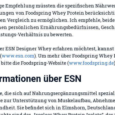
ige Empfehlung müssten die spezifischen Nährwer
ngen von Foodspring Whey Protein berücksichti
en Vergleich zu ermöglichen. Ich empfehle, beid
inen persönlichen Ernährungsbedürfnissen, Gesc
istungs-Verhältnis zu bewerten.
r ESN Designer Whey erfahren möchtest, kannst d
(
www.esn.com
). Um mehr über Foodspring Whey 
bitte die Foodspring-Website (
www.foodspring.de
rmationen über ESN
e, die sich auf Nahrungsergänzungsmittel spezial
te zur Unterstützung von Muskelaufbau, Abnehme
dheit. Sie befindet sich in Elmshorn, Deutschland
ukte sind das „Isoclear Whey Protein Isolate“, das 