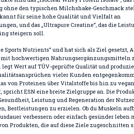
g ohne den typischen Milchshake-Geschmack steh
kannt für seine hohe Qualität und Vielfalt an
gen, und das „Ultrapure Creatine“, das die Leist
ng steigern soll.
te Sports Nutrients“ und hat sich als Ziel gesetzt, A
 mit hochwertigen Nahrungsergänzungsmitteln z
egt Wert auf TÜV-geprüfte Qualität und produzie
alitätsansprüchen vieler Kunden entgegenkomm
das von Proteinen über Vitalstoffe bis hin zu veg
, spricht ESN eine breite Zielgruppe an. Die Produ
 Gesundheit, Leistung und Regeneration der Nutze
en, Bestleistungen zu erzielen. Ob du Muskeln au
Ausdauer verbessern oder einfach gesünder leben 
von Produkten, die auf diese Ziele zugeschnitten s