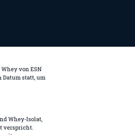
er Whey von ESN
n Datum statt, um
nd Whey-Isolat,
 verspricht​
​.