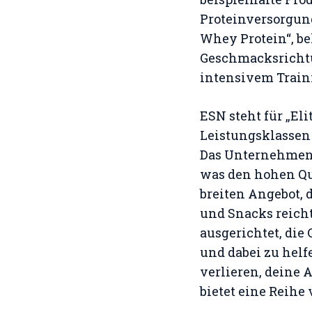
Proteinversorgun
Whey Protein“, be
Geschmacksrichtun
intensivem Traini
ESN steht für „Eli
Leistungsklassen
Das Unternehmen l
was den hohen Qu
breiten Angebot, 
und Snacks reicht
ausgerichtet, die
und dabei zu helf
verlieren, deine 
bietet eine Reihe 