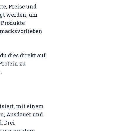
te, Preise und
gt werden, um
e Produkte
hmacksvorlieben
u dies direkt auf
Protein zu
).
isiert, mit einem
n, Ausdauer und
. Drei
für eine klare