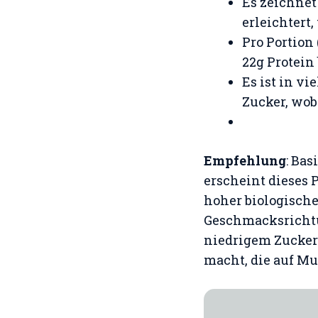
Es zeichnet
erleichtert
Pro Portion
22g Protein 
Es ist in v
Zucker, wob
Empfehlung
: Ba
erscheint dieses P
hoher biologische
Geschmacksrichtu
niedrigem Zucker-
macht, die auf Mu