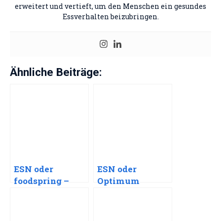
erweitert und vertieft, um den Menschen ein gesundes
Essverhalten beizubringen.
Ähnliche Beiträge:
ESN oder
ESN oder
foodspring –
Optimum
Welche Marke
Nutrition –
lohnt sich
Welche Marke
mehr?
lohnt sich