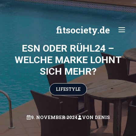
Zum
Inhalt
springen
fitsociety.de
ME
ESN ODER RÜHL24 –
WELCHE MARKE LOHNT
SICH MEHR?
LIFESTYLE
9. NOVEMBER 2024
VON
DENIS