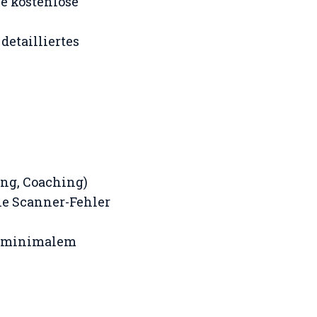
ne kostenlose
 detailliertes
ing, Coaching)
ie Scanner-Fehler
nd minimalem