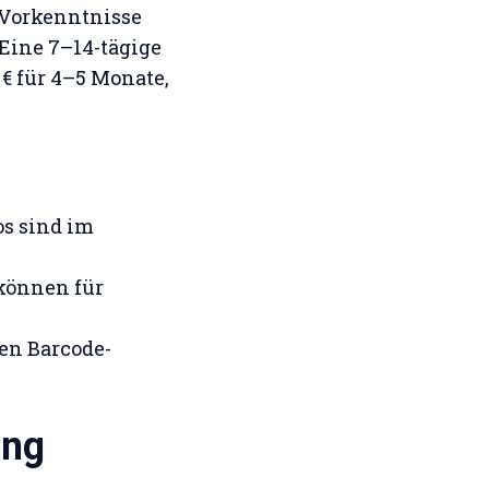
e Vorkenntnisse
 Eine 7–14-tägige
 € für 4–5 Monate,
os sind im
 können für
en Barcode-
ang