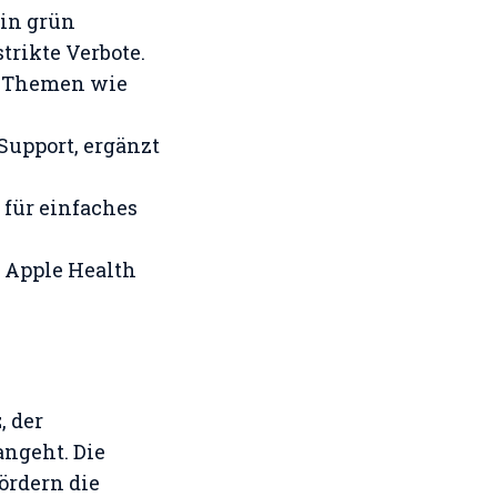
 in grün
strikte Verbote.
u Themen wie
Support, ergänzt
 für einfaches
, Apple Health
z
, der
ngeht. Die
ördern die