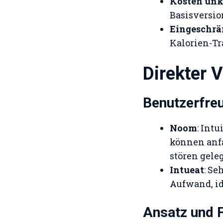
Kosten unk
Basisversio
Eingeschrä
Kalorien-Tr
Direkter 
Benutzerfreu
Noom
: Int
können anf
stören gele
Intueat
: Se
Aufwand, id
Ansatz und 