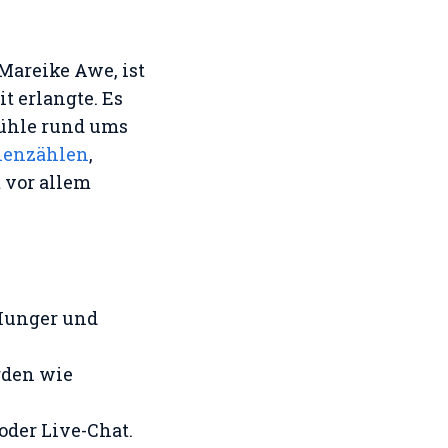
Mareike Awe, ist
 erlangte. Es
fühle rund ums
ienzählen
,
 vor allem
 Hunger und
rden wie
oder Live-Chat.