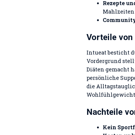
Rezepte un
Mahlzeiten 
Communit
Vorteile von
Intueat besticht 
Vordergrund stell
Diäten gemacht ha
persönliche Suppo
die Alltagstaugli
Wohlfühlgewicht 
Nachteile vo
Kein Sport