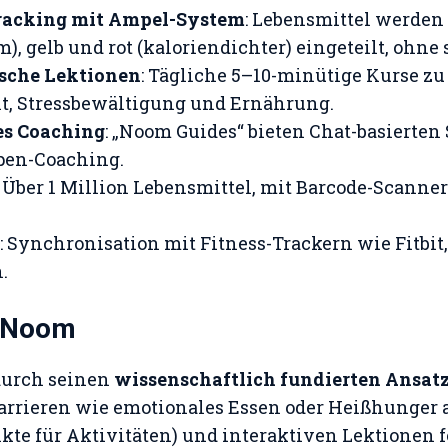
racking mit Ampel-System
: Lebensmittel werden
), gelb und rot (kaloriendichter) eingeteilt, ohne 
sche Lektionen
: Tägliche 5–10-minütige Kurse z
t, Stressbewältigung und Ernährung.
es Coaching
: „Noom Guides“ bieten Chat-basierten 
pen-Coaching.
: Über 1 Million Lebensmittel, mit Barcode-Scanner
: Synchronisation mit Fitness-Trackern wie Fitbit
.
n Noom
durch seinen
wissenschaftlich fundierten Ansat
arrieren wie emotionales Essen oder Heißhunger a
kte für Aktivitäten) und interaktiven Lektionen f