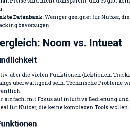
lar
: Preise sind nicht transparent, und es gibt kei
n.
nkte Datenbank
: Weniger geeignet für Nutzer, die
acking bevorzugen.
Vergleich: Noom vs. Intueat
ndlichkeit
uitiv, aber die vielen Funktionen (Lektionen, Track
angs überwältigend sein. Technische Probleme w
gentlich.
hr einfach, mit Fokus auf intuitive Bedienung u
eal für Nutzer, die keine komplexen Tools wollen.
Funktionen