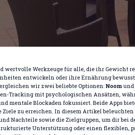
wertvolle Werkzeuge für alle, die ihr Gewicht r
heiten entwickeln oder ihre Ernährung bewusste
rgleichen wir zwei beliebte Optionen:
Noom
un
ien-Tracking mit psychologischen Ansätzen, währ
und mentale Blockaden fokussiert. Beide Apps biet
 Ziele zu erreichen. In diesem Artikel beleuchten
und Nachteile sowie die Zielgruppen, um dir bei 
strukturierte Unterstützung oder einen flexiblen,