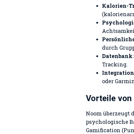
Kalorien-T
(kalorienarm
Psychologi
Achtsamkei
Persönlich
durch Grup
Datenbank
Tracking.
Integration
oder Garmin
Vorteile vo
Noom überzeugt 
psychologische B
Gamification (Pun