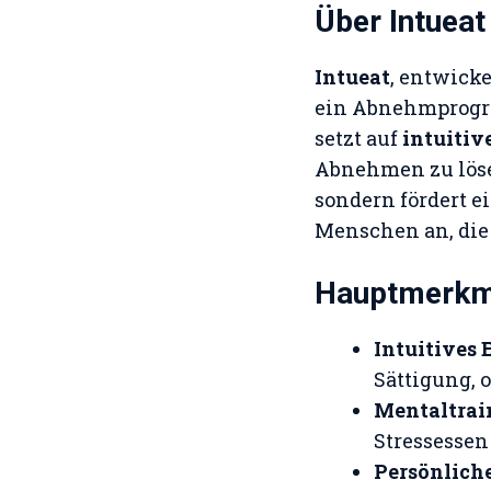
Über Intueat
Intueat
, entwick
ein Abnehmprogra
setzt auf
intuitiv
Abnehmen zu lösen
sondern fördert e
Menschen an, die
Hauptmerkma
Intuitives 
Sättigung, 
Mentaltrai
Stressessen
Persönlich