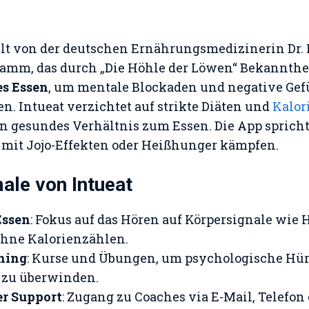
elt von der deutschen Ernährungsmedizinerin Dr. 
mm, das durch „Die Höhle der Löwen“ Bekanntheit
es Essen
, um mentale Blockaden und negative Ge
. Intueat verzichtet auf strikte Diäten und
Kalor
in gesundes Verhältnis zum Essen. Die App spricht
 mit Jojo-Effekten oder Heißhunger kämpfen.
le von Intueat
Essen
: Fokus auf das Hören auf Körpersignale wie
ohne Kalorienzählen.
ning
: Kurse und Übungen, um psychologische Hü
 zu überwinden.
er Support
: Zugang zu Coaches via E-Mail, Telefon 