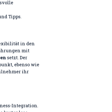
svolle
und Tipps.
xibilität in den
fahrungen mit
gen
setzt. Der
spunkt, ebenso wie
eilnehmer ihr
tness-Integration.