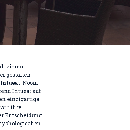
eduzieren,
r gestalten
d
Intueat
. Noom
end Intueat auf
en einzigartige
 wir ihre
der Entscheidung
 psychologischen