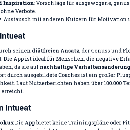
d Inspiration
: Vorschläge für ausgewogene, genus
ohne Verbote.
y
: Austausch mit anderen Nutzern für Motivation 
 Intueat
durch seinen
diätfreien Ansatz
, der Genuss und Fle
t. Die App ist ideal für Menschen, die negative Er
ben, da sie auf
nachhaltige Verhaltensänderun
rt durch ausgebildete Coaches ist ein großer Plu
chkeit. Laut Nutzerberichten haben über 100.000 T
erreicht.
n Intueat
fokus
: Die App bietet keine Trainingspläne oder Fi