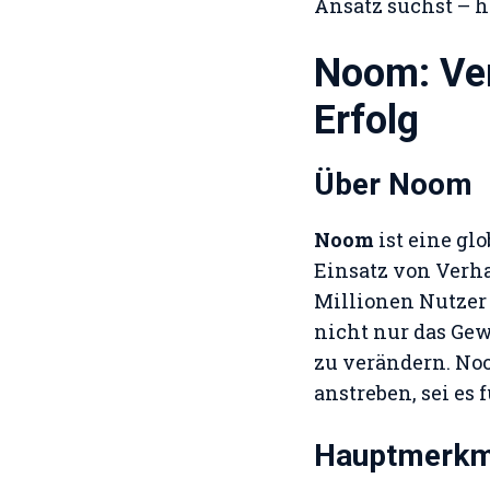
Ansatz suchst – hi
Noom: Ver
Erfolg
Über Noom
Noom
ist eine gl
Einsatz von Verh
Millionen Nutzer 
nicht nur das Ge
zu verändern. No
anstreben, sei es
Hauptmerkm