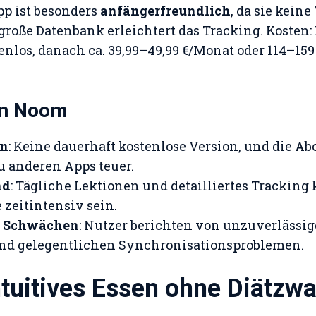
pp ist besonders
anfängerfreundlich
, da sie kein
 große Datenbank erleichtert das Tracking. Kosten:
enlos, danach ca. 39,99–49,99 €/Monat oder 114–159
on Noom
en
: Keine dauerhaft kostenlose Version, und die Ab
u anderen Apps teuer.
nd
: Tägliche Lektionen und detailliertes Tracking
 zeitintensiv sein.
e Schwächen
: Nutzer berichten von unzuverlässig
nd gelegentlichen Synchronisationsproblemen.
Intuitives Essen ohne Diätzw