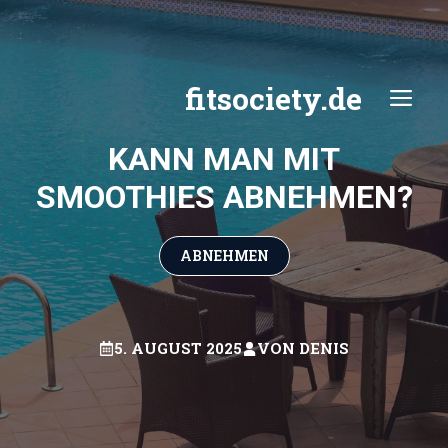
Zum
Inhalt
springen
fitsociety.de
ME
KANN MAN MIT
SMOOTHIES ABNEHMEN?
ABNEHMEN
5. AUGUST 2025
VON
DENIS