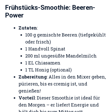
Frühstücks-Smoothie: Beeren-
Power
Zutaten
:
100 g gemischte Beeren (tiefgekühlt
oder frisch)
1 Handvoll Spinat
200 ml ungesüßte Mandelmilch
1 EL Chiasamen
1 TL Honig (optional)
Zubereitung
: Alles in den Mixer geben,
pürieren, bis es cremig ist, und
genießen!
Vorteil
: Dieser Smoothie ist ideal für
den Morgen – er liefert Energie und
hält dich bis zum Mittag satt.