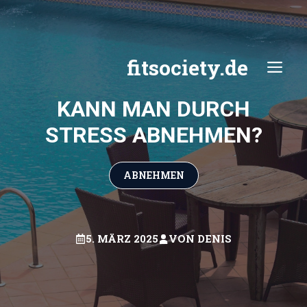
Zum
Inhalt
springen
fitsociety.de
ME
KANN MAN DURCH
STRESS ABNEHMEN?
ABNEHMEN
5. MÄRZ 2025
VON
DENIS