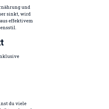
 Ernährung und
ser sinkt, wird
 aus effektivem
nsstil.
t
inklusive
nnst du viele