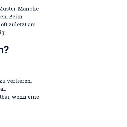
 Muster. Manche
nen. Beim
 oft zuletzt am
ig.
n?
zu verlieren.
al.
tbar, wenn eine