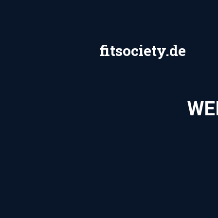
Zum
Inhalt
springen
fitsociety.de
WE