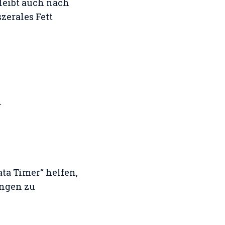
leibt auch nach
zerales Fett
.
ta Timer“ helfen,
ungen zu