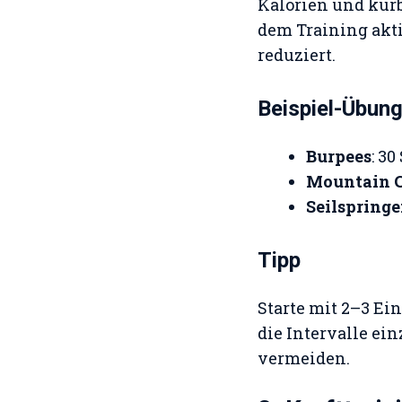
Kalorien und kurb
dem Training aktiv
reduziert.
Beispiel-Übun
Burpees
: 3
Mountain C
Seilspring
Tipp
Starte mit 2–3 Ei
die Intervalle ei
vermeiden.