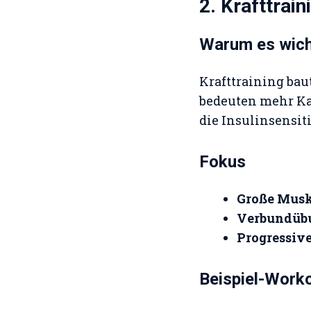
2. Krafttrai
Warum es wicht
Krafttraining ba
bedeuten mehr Ka
die Insulinsensit
Fokus
Große Mus
Verbundüb
Progressiv
Beispiel-Work