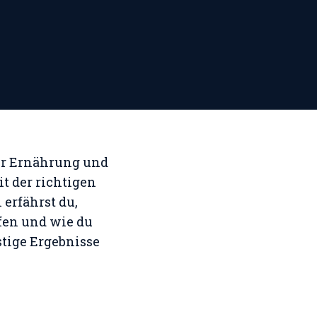
ster Ernährung und
t der richtigen
 erfährst du,
fen und wie du
tige Ergebnisse