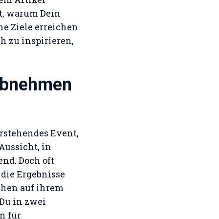
st, warum Dein
ine Ziele erreichen
ch zu inspirieren,
Abnehmen
orstehendes Event,
Aussicht, in
end. Doch oft
die Ergebnisse
schen auf ihrem
 Du in zwei
n für