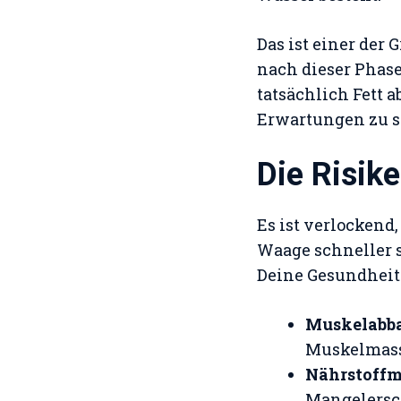
Das ist einer der
nach dieser Phase
tatsächlich Fett a
Erwartungen zu se
Die Risik
Es ist verlockend
Waage schneller s
Deine Gesundheit
Muskelabb
Muskelmass
Nährstoff
Mangelersch