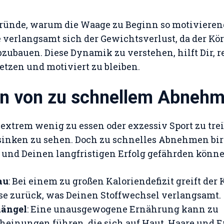
 Gründe, warum die Waage zu Beginn so motivieren
 verlangsamt sich der Gewichtsverlust, da der Kör
bzubauen. Diese Dynamik zu verstehen, hilft Dir, r
tzen und motiviert zu bleiben.
en von zu schnellem Abneh
, extrem wenig zu essen oder exzessiv Sport zu tre
inken zu sehen. Doch zu schnelles Abnehmen birg
 und Deinen langfristigen Erfolg gefährden könne
au
: Bei einem zu großen Kaloriendefizit greift der 
e zurück, was Deinen Stoffwechsel verlangsamt.
mängel
: Eine unausgewogene Ernährung kann zu
einungen führen, die sich auf Haut, Haare und E