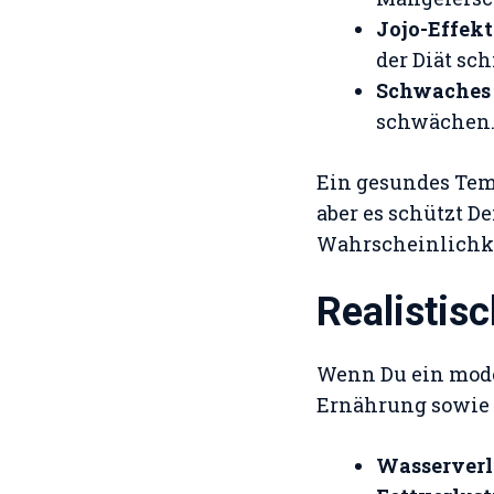
Jojo-Effekt
der Diät sc
Schwaches
schwächen
Ein gesundes Tem
aber es schützt D
Wahrscheinlichkei
Realistis
Wenn Du ein moder
Ernährung sowie 
Wasserverl