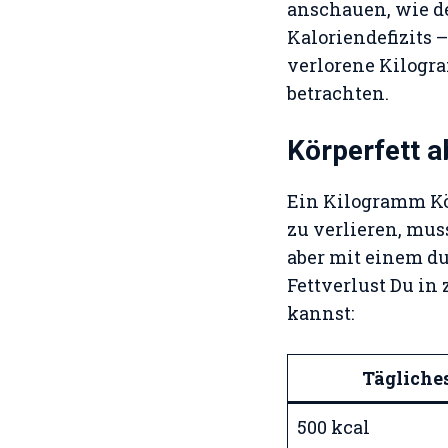
anschauen, wie de
Kaloriendefizits 
verlorene Kilogra
betrachten.
Körperfett a
Ein Kilogramm Kö
zu verlieren, muss
aber mit einem du
Fettverlust Du in
kannst:
Tägliches
500 kcal