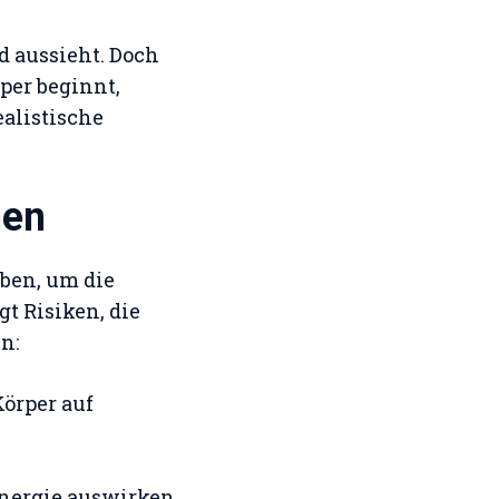
d aussieht. Doch
per beginnt,
ealistische
men
iben, um die
t Risiken, die
n:
Körper auf
nergie auswirken.