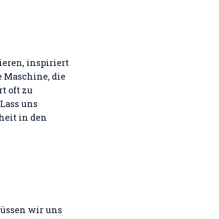
ren, inspiriert
e Maschine, die
 oft zu
 Lass uns
heit in den
üssen wir uns