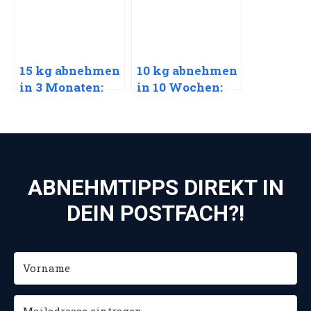
nachhaltigen
nachhaltigen
Erfolg
Erfolg
15 kg abnehmen
10 kg abnehmen
in 3 Monaten:
in 10 Wochen:
Ein
Ein
empathischer
empathischer
Leitfaden für
Leitfaden für
nachhaltigen
nachhaltigen
Erfolg
Erfolg
ABNEHMTIPPS DIREKT IN
DEIN POSTFACH?!