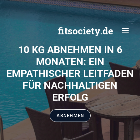
Zum
Inhalt
springen
fitsociety.de
ME
10 KG ABNEHMEN IN 6
MONATEN: EIN
EMPATHISCHER LEITFADEN
FÜR NACHHALTIGEN
ERFOLG
ABNEHMEN