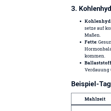
3. Kohlenhyd
Kohlenhyd
setze auf k
Maßen.
Fette
: Gesu
Hormonbalan
kommen.
Ballaststof
Verdauung un
Beispiel-Tag
Mahlzeit