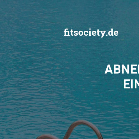
Zum
Inhalt
springen
fitsociety.de
ABNE
EI