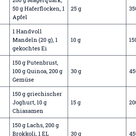
200 g Magerquark,
50 g Haferflocken, 1
25 g
35
Apfel
1 Handvoll
Mandeln (20 g), 1
10 g
15
gekochtes Ei
150 g Putenbrust,
100 g Quinoa, 200 g
30 g
45
Gemüse
150 g griechischer
Joghurt, 10 g
15 g
20
Chiasamen
150 g Lachs, 200 g
Brokkoli, 1 EL
30 g
45