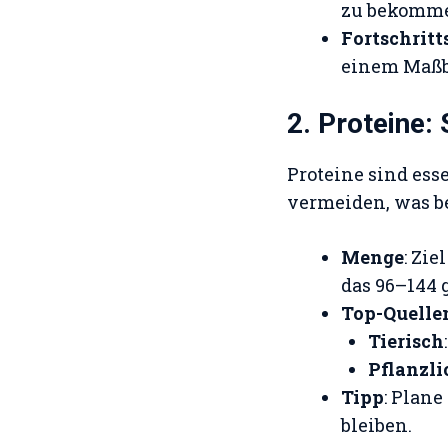
zu bekommen
Fortschritt
einem Maßb
2. Proteine:
Proteine sind es
vermeiden, was be
Menge
: Zi
das 96–144 g
Top-Quelle
Tierisch
Pflanzli
Tipp
: Plane
bleiben.