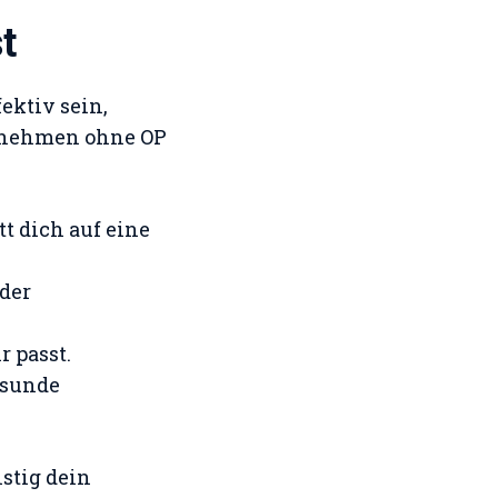
t
ektiv sein,
Abnehmen ohne OP
tt dich auf eine
oder
r passt.
esunde
istig dein