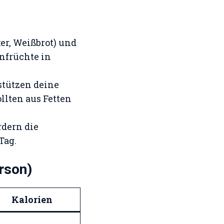
ker, Weißbrot) und
nfrüchte in
stützen deine
llten aus Fetten
rdern die
Tag.
rson)
Kalorien