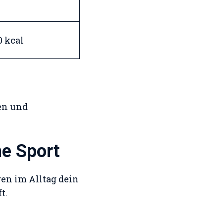
0 kcal
ben und
e Sport
en im Alltag dein
t.