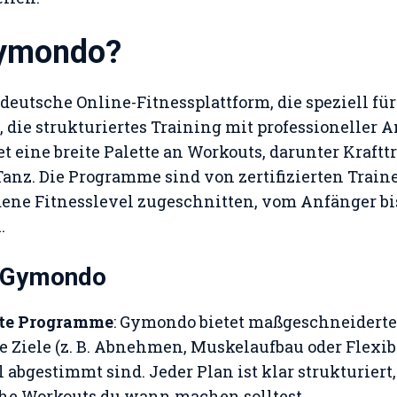
Gymondo?
deutsche Online-Fitnessplattform, die speziell f
 die strukturiertes Training mit professioneller 
et eine breite Palette an Workouts, darunter Kraftt
 Tanz. Die Programme sind von zertifizierten Train
dene Fitnesslevel zugeschnitten, vom Anfänger b
.
n Gymondo
rte Programme
: Gymondo bietet maßgeschneiderte
ne Ziele (z. B. Abnehmen, Muskelaufbau oder Flexib
 abgestimmt sind. Jeder Plan ist klar strukturiert
he Workouts du wann machen solltest.