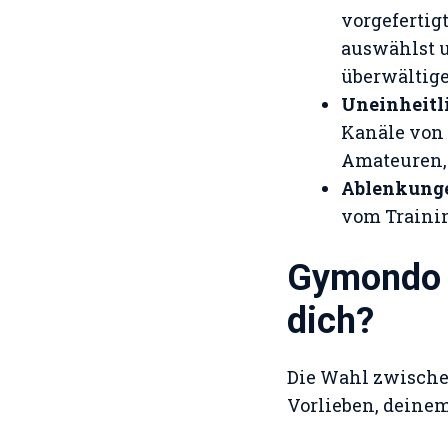
vorgefertig
auswählst u
überwältige
Uneinheitl
Kanäle von 
Amateuren, 
Ablenkung
vom Traini
Gymondo o
dich?
Die Wahl zwisch
Vorlieben, deinem