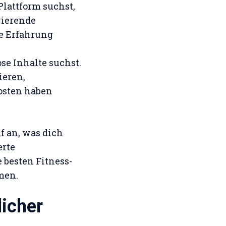
Plattform suchst,
vierende
te Erfahrung
se Inhalte suchst.
ieren,
osten haben
f an, was dich
erte
 besten Fitness-
men.
licher