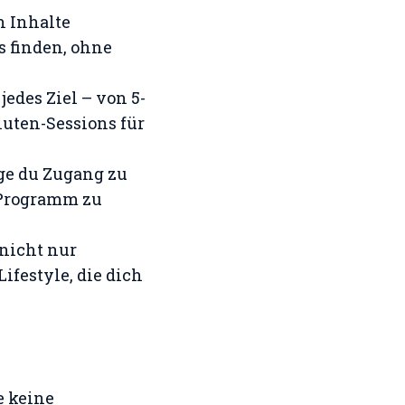
n Inhalte
s finden, ohne
jedes Ziel – von 5-
uten-Sessions für
nge du Zugang zu
-Programm zu
 nicht nur
ifestyle, die dich
e keine