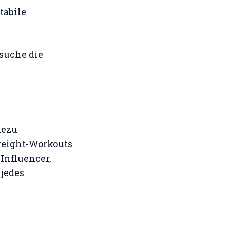
tabile
suche die
hezu
weight-Workouts
-Influencer,
 jedes