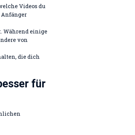
 welche Videos du
r Anfänger
ark. Während einige
andere von
alten, die dich
esser für
nlichen