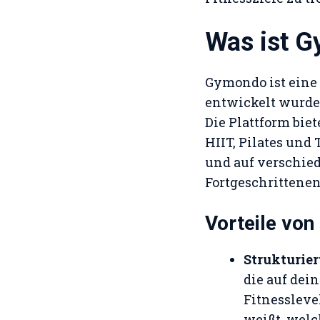
Was ist 
Gymondo ist eine 
entwickelt wurde,
Die Plattform biet
HIIT, Pilates und
und auf verschie
Fortgeschrittenen
Vorteile vo
Strukturie
die auf dei
Fitnesslevel
weißt, welc