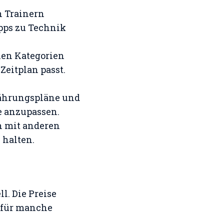
n Trainern
ipps zu Technik
enen Kategorien
eitplan passt.
nährungspläne und
le anzupassen.
h mit anderen
 halten.
l. Die Preise
s für manche