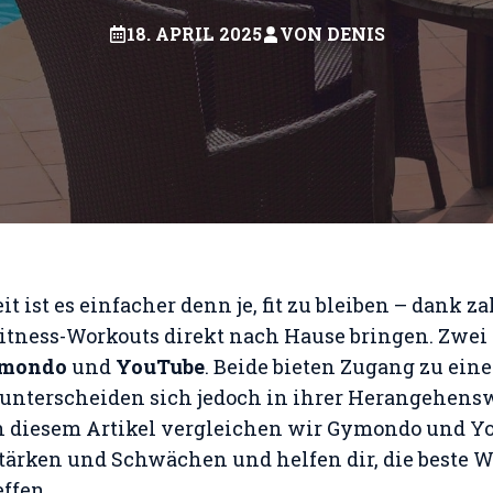
18. APRIL 2025
VON
DENIS
it ist es einfacher denn je, fit zu bleiben – dank z
Fitness-Workouts direkt nach Hause bringen. Zwei 
mondo
und
YouTube
. Beide bieten Zugang zu eine
 unterscheiden sich jedoch in ihrer Herangehensw
In diesem Artikel vergleichen wir Gymondo und Y
tärken und Schwächen und helfen dir, die beste W
effen.