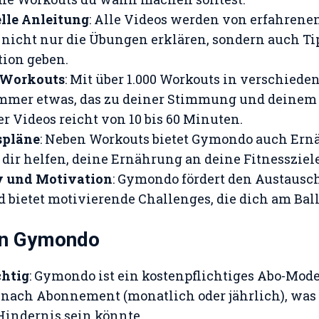
lle Anleitung
: Alle Videos werden von erfahrene
ie nicht nur die Übungen erklären, sondern auch T
ion geben.
n Workouts
: Mit über 1.000 Workouts in verschied
immer etwas, das zu deiner Stimmung und deinem Z
er Videos reicht von 10 bis 60 Minuten.
spläne
: Neben Workouts bietet Gymondo auch Er
e dir helfen, deine Ernährung an deine Fitnesszie
 und Motivation
: Gymondo fördert den Austausc
 bietet motivierende Challenges, die dich am Ball
on Gymondo
chtig
: Gymondo ist ein kostenpflichtiges Abo-Model
e nach Abonnement (monatlich oder jährlich), wa
Hindernis sein könnte.