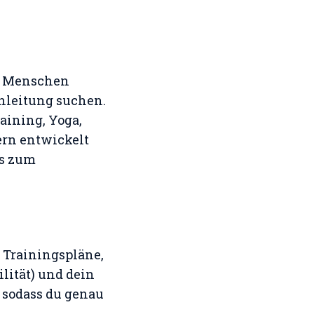
ür Menschen
Anleitung suchen.
raining, Yoga,
ern entwickelt
is zum
 Trainingspläne,
ilität) und dein
, sodass du genau