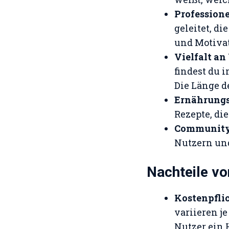
Professione
geleitet, d
und Motivat
Vielfalt a
findest du 
Die Länge d
Ernährung
Rezepte, di
Community
Nutzern und
Nachteile v
Kostenpfli
variieren j
Nutzer ein 