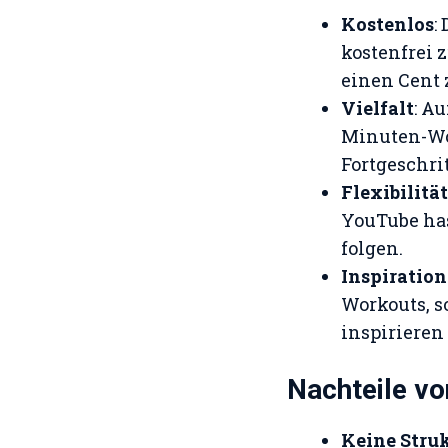
Kostenlos
:
kostenfrei 
einen Cent 
Vielfalt
: A
Minuten-Wor
Fortgeschri
Flexibilität
YouTube has
folgen.
Inspiratio
Workouts, s
inspirieren
Nachteile v
Keine Stru