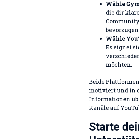
Wähle Gy
die dir kla
Community b
bevorzugen u
Wähle You
Es eignet s
verschieden
möchten.
Beide Plattformen
motiviert und in 
Informationen üb
Kanäle auf YouTub
Starte de