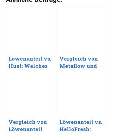
Löwenanteil vs.
Vergleich von
Huel: Welches
Metaflow und
Proteinprodukt
Bodymed:
ist besser für
Welches
Sportler?
Proteinprodukt
passt zu dir?
Vergleich von
Löwenanteil vs.
Löwenanteil
HelloFresh: