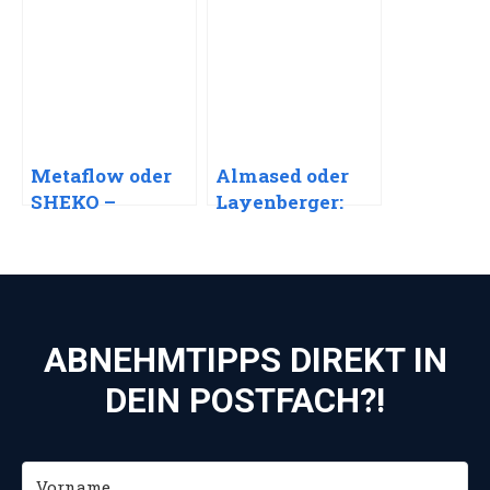
Protein-
Proteinprodukt
Fertiggerichten
ist das Richtige
für Sportler und
für Sportler?
Ernährungsbew
usste
Metaflow oder
Almased oder
SHEKO –
Layenberger:
Welches
Welches
Proteinprodukt
Proteinprodukt
passt besser zu
ist besser für
dir?
dich?
ABNEHMTIPPS DIREKT IN
DEIN POSTFACH?!